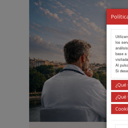
Polític
Utiliza
los ser
análisi
base a 
visitada
Al puls
Si dese
¿Qué 
¿Qué 
Cooki