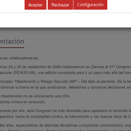
Configuración
AREA CIENTÍFICA
DESCARGAR PROGRAMA PDF
IN
entación
s/as colaboradores/as,
imos 24 y 25 de septiembre de 2026 celebraremos en Zamora el 31º Congreso
scular (SEHLELHA), una edición concebida para ir un paso más allá del forma
oncepto “Hipertensión y Riesgo Vascular 360º – Del dato al paciente. De la 
ansformar la forma en la que analizamos, debatimos y tomamos decisiones en t
 hipertensión no es únicamente una cifra.
storia clínica en evolución.
mente por ello, este Congreso ha sido diseñado para reproducir el recorrido r
rapéutico, hasta la complejidad clínica, la intervención y los nuevos retos de fu
os días, especialistas de distintas disciplinas compartirán conocimiento, ex
tivo, dinámico e inmersivo, donde los casos reales, la interacción y la toma d