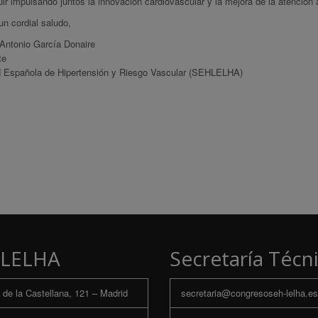
ir impulsando juntos la innovación cardiovascular y la mejora de la atención 
n cordial saludo,
 Antonio García Donaire
te
 Española de Hipertensión y Riesgo Vascular (SEHLELHA)
LELHA
Secretaría Técn
de la Castellana, 121 – Madrid
secretaria@congresoseh-lelha.es