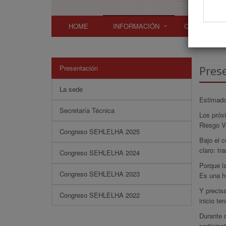
HOME
INFORMACIÓN
COMITÉS
Presentación
Pres
La sede
Estimado
Secretaría Técnica
Los próx
Riesgo Va
Congreso SEHLELHA 2025
Bajo el c
claro: tr
Congreso SEHLELHA 2024
Porque la
Congreso SEHLELHA 2023
Es una hi
Y precisa
Congreso SEHLELHA 2022
inicio te
Durante d
participa