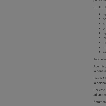
SEHLELHA
hi
ob
at
en
hi
in
in
mu
es
Todo ello
Además, e
la genera
Desde SE
la colabo
Por este 
adjuntamo
Estamos 