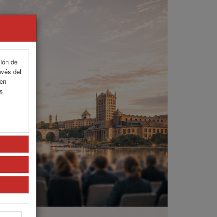
ción de
avés del
 en
as