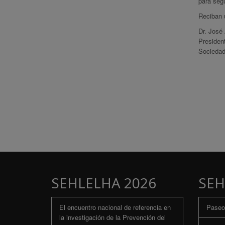
para segu
Reciban u
Dr. José
Presiden
Sociedad
SEHLELHA 2026
SEH
El encuentro nacional de referencia en
Paseo 
la investigación de la Prevención del