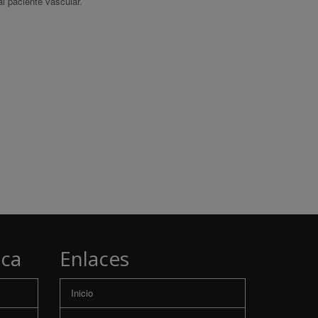
al paciente vascular.
ica
Enlaces
Inicio