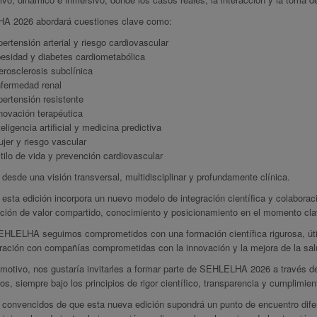
 2026 abordará cuestiones clave como:
pertensión arterial y riesgo cardiovascular
esidad y diabetes cardiometabólica
erosclerosis subclínica
fermedad renal
pertensión resistente
novación terapéutica
teligencia artificial y medicina predictiva
jer y riesgo vascular
tilo de vida y prevención cardiovascular
 desde una visión transversal, multidisciplinar y profundamente clínica.
sta edición incorpora un nuevo modelo de integración científica y colaboraci
ción de valor compartido, conocimiento y posicionamiento en el momento clav
HLELHA seguimos comprometidos con una formación científica rigurosa, útil y 
ración con compañías comprometidas con la innovación y la mejora de la salu
motivo, nos gustaría invitarles a formar parte de SEHLELHA 2026 a través de
s, siempre bajo los principios de rigor científico, transparencia y cumplimie
convencidos de que esta nueva edición supondrá un punto de encuentro difere